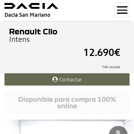
Toggl
Dacia San Mariano
navig
Renault Clio
Intens
12.690€
*IVA incluido
Contactar
Disponible para compra 100%
online