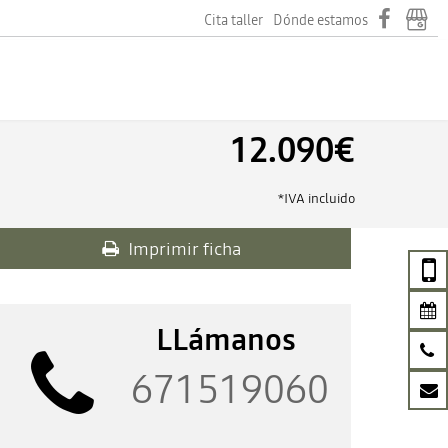
Cita taller
Dónde estamos
12.090€
*IVA incluido
Imprimir ficha
LLámanos
671519060