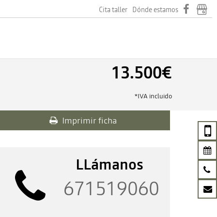
Cita taller
Dónde estamos
13.500€
*IVA incluido
Imprimir ficha
LLámanos
671519060