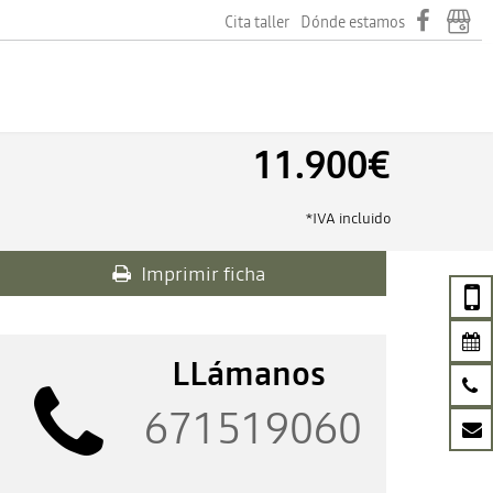
Cita taller
Dónde estamos
11.900€
*IVA incluido
Imprimir ficha
LLámanos
671519060