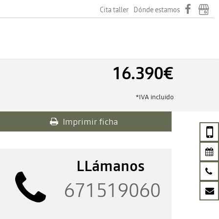
Cita taller
Dónde estamos
16.390€
*IVA incluido
Imprimir ficha
LLámanos
671519060