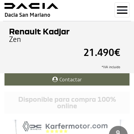
Toggl
Dacia San Mariano
navig
Renault Kadjar
Zen
21.490€
*IVA incluido
Contactar
Disponible para compra 100%
online