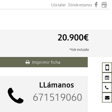
Cita taller
Dónde estamos
20.900€
*IVA incluido
Imprimir ficha
LLámanos
671519060