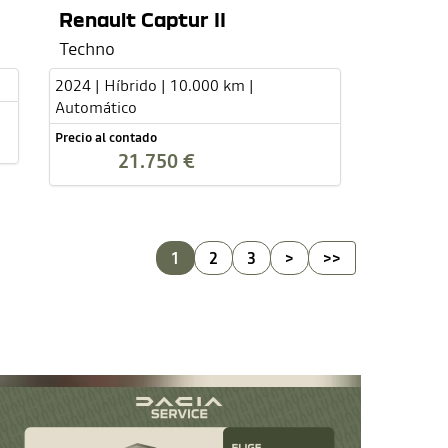
Renault Captur II
Techno
2024 | Híbrido | 10.000 km |
Automático
Precio al contado
21.750 €
1
2
3
>
>>